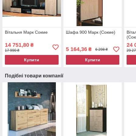
Вітальня Марк Сокме
Шафа 900 Марк (Сокме)
Віта
(Сок
14 751,80
24 
₴
5 164,36
₴
6 298 ₴
17 990 ₴
29 27
Купити
Купити
Подібні товари компанії