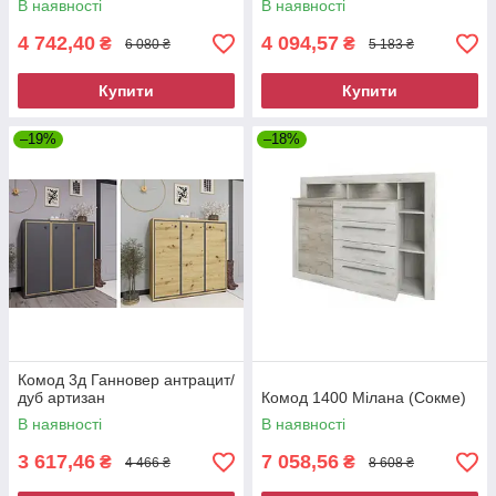
В наявності
В наявності
4 742,40
4 094,57
₴
₴
6 080 ₴
5 183 ₴
Купити
Купити
–19%
–18%
Комод 3д Ганновер антрацит/
дуб артизан
Комод 1400 Мілана (Сокме)
В наявності
В наявності
3 617,46
7 058,56
₴
₴
4 466 ₴
8 608 ₴