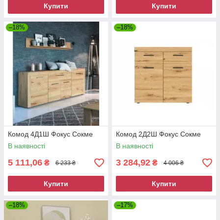
Купити
Купити
–18%
–18%
Комод 4Д1Ш Фокус Сокме
Комод 2Д2Ш Фокус Сокме
В наявності
В наявності
5 111,06
3 284,92
₴
₴
6 233 ₴
4 006 ₴
Купити
Купити
–18%
–17%