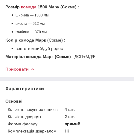
Розмір
комода
1500 Марк (Сокме)
:
ширина — 1500 мм
висота — 912 мм
глибина — 370 мм
Колір комода Марк (
Сокме
) :
венге темний/дуб родос
Матеріал комода Марк (Сокме)
: ДСП+МДФ
Приховати
Характеристики
Основні
Кількість висувних ящиків
4 шт.
Кількість дверцят
2 шт.
Форма фасаду
прямий
Комплектація дзеркалом
Ні