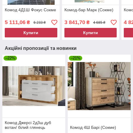
Комод 4Д1Ш Фокус Сокме
Комод-бар Марк (Сокме)
Ком
5 111,06
3 841,70
4 8
₴
₴
6 233 ₴
4 685 ₴
Купити
Купити
Акційні пропозиції та новинки
–22%
–21%
Комод Джерсі 2д3ш дуб
вотан/ білий глянець
Комод 4Ш Барі (Сокме)