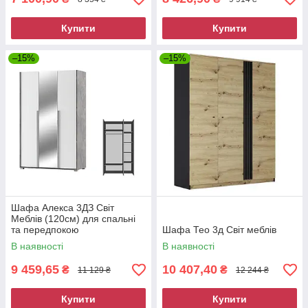
Купити
Купити
–15%
–15%
Шафа Алекса 3ДЗ Світ
Меблів (120см) для спальні
та передпокою
Шафа Тео 3д Світ меблів
В наявності
В наявності
9 459,65
10 407,40
₴
₴
11 129 ₴
12 244 ₴
Купити
Купити