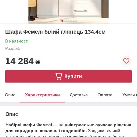
Шафа Фемелі білий глянець 134.4см
В наявності
Роздріб
14 284
₴
Купити
Опис
Характеристики
Доставка
Оплата
Умови 
Опис
Набірні шафи Фемелі
— це
універсальне сучасне рішення
для коридорів, спалень і гардеробів.
Завдяки великій
кількості шаф р
ізн
их розмірів і модифікацій можна набрати