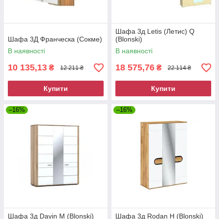
Шафа 3д Letis (Летис) Q
Шафа 3Д Франческа (Сокме)
(Blonski)
В наявності
В наявності
10 135,13
18 575,76
₴
₴
12 211 ₴
22 114 ₴
Купити
Купити
–16%
–16%
Шафа 3д Davin М (Blonski)
Шафа 3д Rodan H (Blonski)