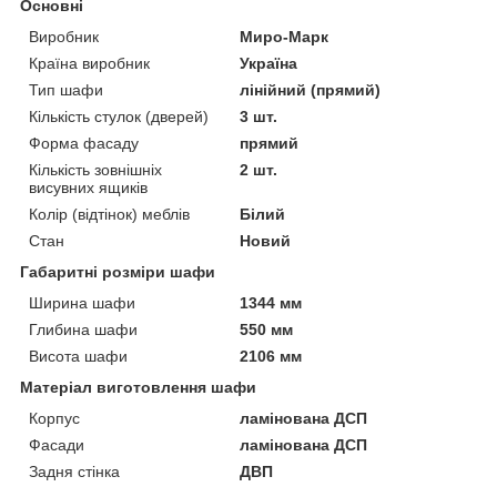
Основні
Виробник
Миро-Марк
Країна виробник
Україна
Тип шафи
лінійний (прямий)
Кількість стулок (дверей)
3 шт.
Форма фасаду
прямий
Кількість зовнішніх
2 шт.
висувних ящиків
Колір (відтінок) меблів
Білий
Стан
Новий
Габаритні розміри шафи
Ширина шафи
1344 мм
Глибина шафи
550 мм
Висота шафи
2106 мм
Матеріал виготовлення шафи
Корпус
ламінована ДСП
Фасади
ламінована ДСП
Задня стінка
ДВП