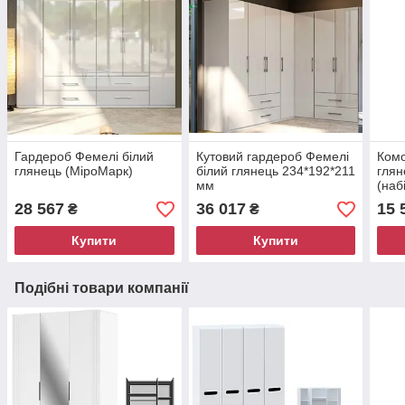
Гардероб Фемелі білий
Кутовий гардероб Фемелі
Комо
глянець (МіроМарк)
білий глянець 234*192*211
глян
мм
(наб
28 567
36 017
15 
₴
₴
Купити
Купити
Подібні товари компанії