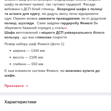
шафу як великої прямої, так і кутової гардероб. Фасади
вибовчені з ДСП білий глянець.
Всередині шафи є полиці
та штанги для одягу
, які дадуть змогу легко відокремити
одяг. Окремо можна
замовити провадження
, як-от додаткові
полиці, шухляди
. Саме завдяки
гардеробу Фемелі
Ви
збережете бажаний порядок у спаль
ні.
Шафа
виготовлений з
міцного ДСП універсального білого
кольору
, що має
глянсове
покриття.
Розмір набору шаф Фемелі (фото 1).
ширина — 1344 мм
висота — 2106 мм
глибина — 550 мм
Є інші елементи системи Фемелі, які
можливо купити до
шафи.
Приховати
Характеристики