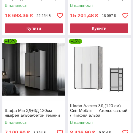
В наявності
В наявності
18 693,36
15 201,48
₴
₴
22 254 ₴
18 097 ₴
Купити
Купити
–15%
–15%
Шафа Алекса 3Д (120 см)
Шафа Мія 3Д+3Д 120см
Світ Меблів — Ательє світлий
німфея альба/бетон темний
/ Німфея альба
В наявності
В наявності
7 100,90
8 426,90
₴
₴
8 354 ₴
9 914 ₴