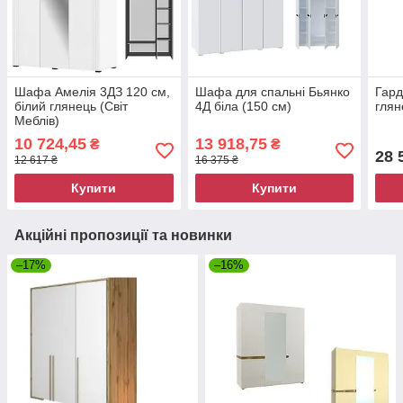
Шафа Амелія 3ДЗ 120 см,
Шафа для спальні Бьянко
Гард
білий глянець (Світ
4Д біла (150 см)
глян
Меблів)
10 724,45
13 918,75
₴
₴
28 
12 617 ₴
16 375 ₴
Купити
Купити
Акційні пропозиції та новинки
–17%
–16%