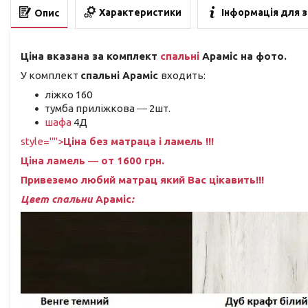
Характеристики
Інформація для 
Опис
Ціна вказана за комплект
спальні
Араміс на фото.
У комплект
спальні
Араміс
входить:
ліжко 160
тумба приліжкова ― 2шт.
шафа
4Д
style="">
Ціна без матраца і ламель !!!
Ціна ламель ― от 1600 грн.
Привеземо любий матрац який Вас цікавить!!!
Цвет спальни
Араміс
: