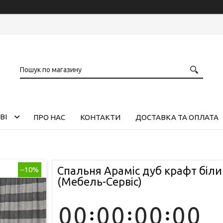
ВІ
ПРО НАС
КОНТАКТИ
ДОСТАВКА ТА ОПЛАТА
Спальня Араміс дуб крафт біли
–10%
(Мебель-Сервіс)
0
0
0
0
0
0
0
0