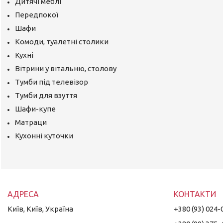
Дитячі меблі
Передпокої
Шафи
Комоди, туалетні столики
Кухні
Вітрини у вітальню, столову
Тумби під телевізор
Тумби для взуття
Шафи-купе
Матраци
Кухонні куточки
Київ, Київ, Україна
+380 (93) 024-