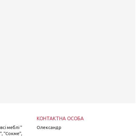
сі меблі "
Олександр
", "Сокме",