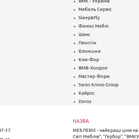
ВМК - Україна
Мебель Сервіс
Sleep&Fly
Фенікс Меблі
Шанс
Пехотін
Блонськи
Ком-Фор
ВМВ-Холдінг
Мастер-Форм
Swiss Krono Group
Кайрос
Doros
07-37
МЕБЛЕВІЗ - найкращі ціни на в
Світ Меблів", "Гербор", "ВМКУ