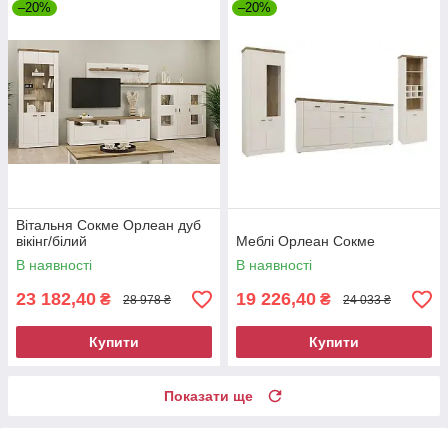
–20%
–20%
Вітальня Сокме Орлеан дуб
вікінг/білий
Меблі Орлеан Сокме
В наявності
В наявності
23 182,40
19 226,40
₴
₴
28 978 ₴
24 033 ₴
Купити
Купити
Показати ще