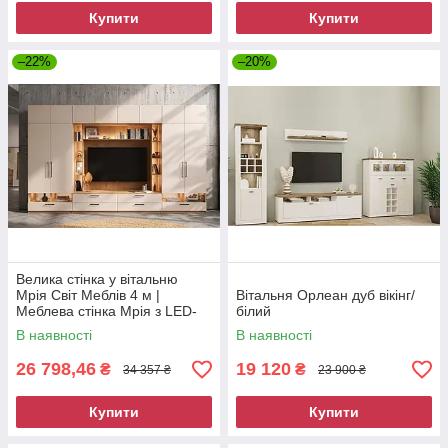
Купити
Купити
–22%
–20%
Велика стінка у вітальню
Мрія Світ Меблів 4 м |
Вітальня Орлеан дуб вікінг/
Меблева стінка Мрія з LED-
білий
підсвіткою
В наявності
В наявності
26 798,46
19 120
₴
₴
34 357 ₴
23 900 ₴
Купити
Купити