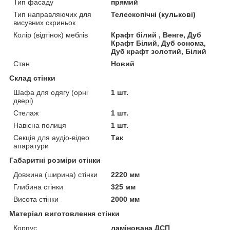
Тип фасаду
прямий
Тип направляючих для
Телескопічні (кулькові)
висувних скриньок
Колір (відтінок) меблів
Крафт білий , Венге, Дуб
Крафт Білий, Дуб сонома,
Дуб крафт золотий, Білий
Стан
Новий
Склад стінки
Шафа для одягу (орні
1 шт.
двері)
Стелаж
1 шт.
Навісна полиця
1 шт.
Секція для аудіо-відео
Так
апаратури
Габаритні розміри стінки
Довжина (ширина) стінки
2220 мм
Глибина стінки
325 мм
Висота стінки
2000 мм
Матеріал виготовлення стінки
Корпус
ламінована ДСП