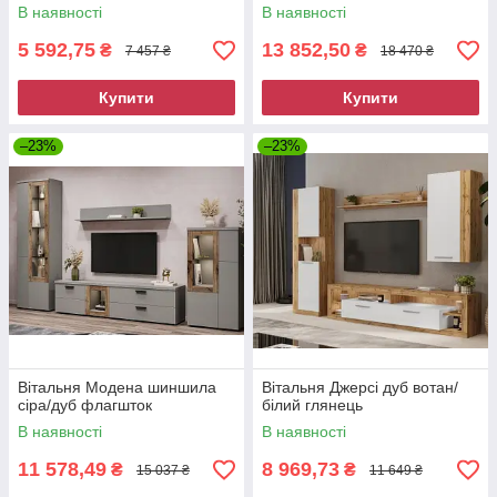
В наявності
В наявності
5 592,75
13 852,50
₴
₴
7 457 ₴
18 470 ₴
Купити
Купити
–23%
–23%
Вітальня Модена шиншила
Вітальня Джерсі дуб вотан/
сіра/дуб флагшток
білий глянець
В наявності
В наявності
11 578,49
8 969,73
₴
₴
15 037 ₴
11 649 ₴