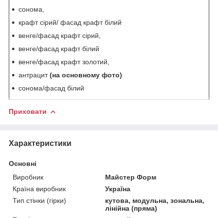
сонома,
крафт сірий/ фасад крафт білий
венге/фасад крафт сірий,
венге/фасад крафт білий
венге/фасад крафт золотий,
антрацит
(на основному фото)
сонома/фасад білий
Приховати
Характеристики
Основні
Виробник
Майстер Форм
Країна виробник
Україна
Тип стінки (гірки)
кутова, модульна, зональна,
лінійна (пряма)