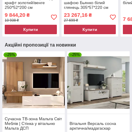
крафт золотий/венге
шафою Бьянко білий
біли
250*52*200 см
глянець 305*57*220 см
9 844,20
23 267,16
₴
₴
7 6
10 938 ₴
27 699 ₴
Купити
Купити
Акційні пропозиції та новинки
–25%
–25%
Сучасна ТВ-зона Мальта Світ
Меблів | Стінка у вітальню
Вітальня Версаль сосна
Мальта ДСП
арктична/мадагаскар