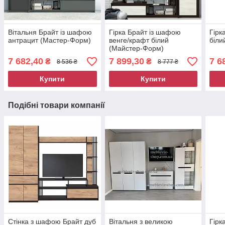
Вітальня Брайт із шафою
Гірка Брайт із шафою
Гірк
антрацит (Мастер-Форм)
венге/крафт білий
біли
(Майстер-Форм)
7 682,40
7 899,30
7 6
₴
₴
8 536 ₴
8 777 ₴
Купити
Купити
Подібні товари компанії
Стінка з шафою Брайт дуб
Вітальня з великою
Гірк