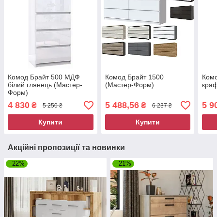
Комод Брайт 500 МДФ
Комод Брайт 1500
Комо
білий глянець (Мастер-
(Мастер-Форм)
краф
Форм)
4 830
5 488,56
5 9
₴
₴
5 250 ₴
6 237 ₴
Купити
Купити
Акційні пропозиції та новинки
–22%
–21%