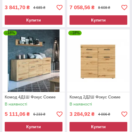
3 841,70
7 058,56
₴
₴
4 685 ₴
8 608 ₴
Купити
Купити
–18%
–18%
Комод 4Д1Ш Фокус Сокме
Комод 2Д2Ш Фокус Сокме
В наявності
В наявності
5 111,06
3 284,92
₴
₴
6 233 ₴
4 006 ₴
Купити
Купити