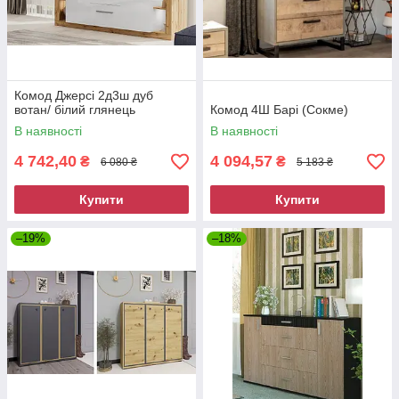
Комод Джерсі 2д3ш дуб
вотан/ білий глянець
Комод 4Ш Барі (Сокме)
В наявності
В наявності
4 742,40
4 094,57
₴
₴
6 080 ₴
5 183 ₴
Купити
Купити
–19%
–18%