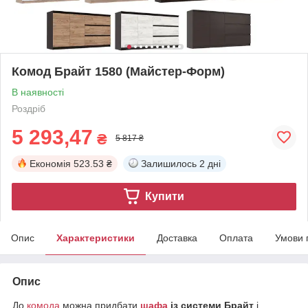
Комод Брайт 1580 (Майстер-Форм)
В наявності
Роздріб
5 293,47
₴
5 817 ₴
Економія
523.53 ₴
Залишилось
2 дні
Купити
Опис
Характеристики
Доставка
Оплата
Умови 
Опис
До
комода
можна придбати
шафа
із системи Брайт
і