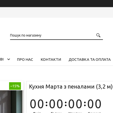
ВІ
ПРО НАС
КОНТАКТИ
ДОСТАВКА ТА ОПЛАТА
Кухня Марта з пеналами (3,2 м)
–15%
0
0
0
0
0
0
0
0