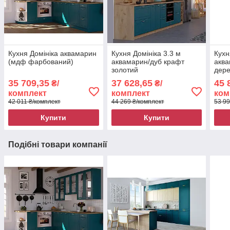
Кухня Домініка аквамарин
Кухня Домініка 3.3 м
Кухн
(мдф фарбований)
аквамарин/дуб крафт
аква
золотий
дере
35 709,35
37 628,65
45 
₴/
₴/
комплект
комплект
ком
42 011 ₴/комплект
44 269 ₴/комплект
53 99
Купити
Купити
Подібні товари компанії