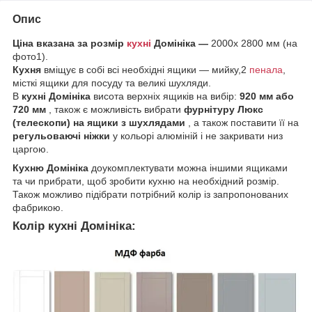
Опис
Ціна вказана за розмір
кухні
Домініка —
2000х 2800 мм (на
фото1).
Кухня
вміщує в собі всі необхідні ящики — мийку,2
пенала
,
місткі ящики для посуду та великі шухляди.
В
кухні Домініка
висота верхніх ящиків на вибір:
920 мм або
720 мм
, також є можливість вибрати
фурнітуру Люкс
(телескопи) на ящики з шухлядами
, а також поставити її на
регульоваючі ніжки
у кольорі алюміній і не закривати низ
царгою.
Кухню Домініка
доукомплектувати можна іншими ящиками
та чи прибрати, щоб зробити кухню на необхідний розмір.
Також можливо підібрати потрібний колір із запропонованих
фабрикою.
Колір кухні
Домініка
: