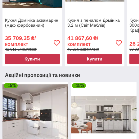
Кухня Домініка аквамарин
Кухня з пеналом Домініка
Кухн
(мдф фарбований)
3,2 м (Світ Меблів)
300х
Краф
35 709,35
41 867,60
₴/
₴/
26 
комплект
комплект
42 011 ₴/комплект
49 256 ₴/комплект
30 83
Купити
Купити
Акційні пропозиції та новинки
–15%
–15%