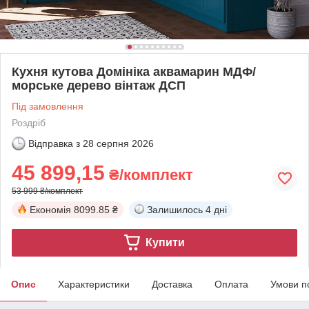
Кухня кутова Домініка аквамарин МДФ/
морське дерево вінтаж ДСП
Під замовлення
Роздріб
Відправка з
28 серпня 2026
45 899,15
₴/комплект
53 999 ₴/комплект
Економія
8099.85 ₴
Залишилось
4 дні
Купити
Опис
Характеристики
Доставка
Оплата
Умови п