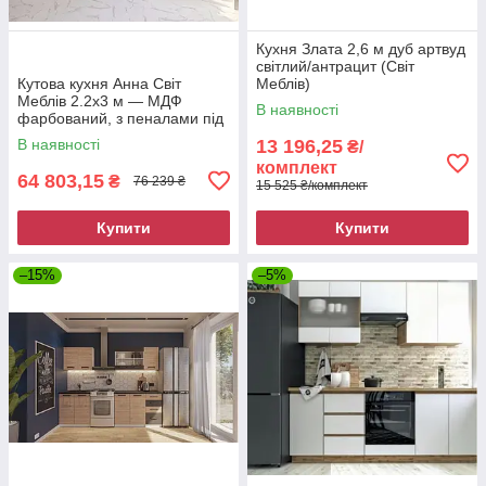
Кухня Злата 2,6 м дуб артвуд
світлий/антрацит (Світ
Кутова кухня Анна Світ
Меблів)
Меблів 2.2х3 м — МДФ
В наявності
фарбований, з пеналами під
техніку
В наявності
13 196,25
₴/
комплект
64 803,15
₴
76 239 ₴
15 525 ₴/комплект
Купити
Купити
–15%
–5%