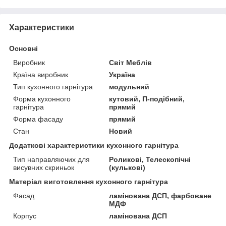
Характеристики
Основні
Виробник
Світ Меблів
Країна виробник
Україна
Тип кухонного гарнітура
модульний
Форма кухонного
кутовий, П-подібний,
гарнітура
прямий
Форма фасаду
прямий
Стан
Новий
Додаткові характеристики кухонного гарнітура
Тип направляючих для
Роликові, Телескопічні
висувних скриньок
(кулькові)
Матеріал виготовлення кухонного гарнітура
Фасад
ламінована ДСП, фарбоване
МДФ
Корпус
ламінована ДСП