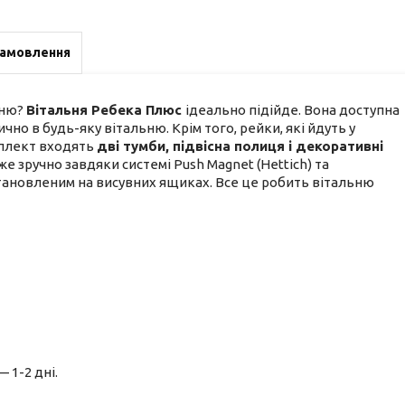
замовлення
ьню?
Вітальня Ребека
Плюс
ідеально підійде. Вона доступна
но в будь-яку вітальню. Крім того, рейки, які йдуть у
мплект входять
дві тумби, підвісна полиця і декоративні
е зручно завдяки системі Push Magnet (Hettich) та
ановленим на висувних ящиках. Все це робить вітальню
— 1-2 дні.