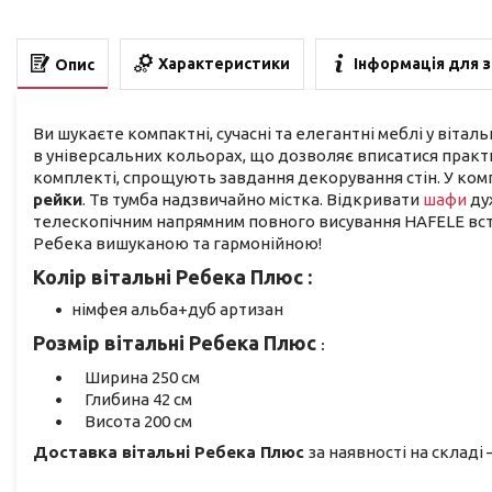
Характеристики
Інформація для 
Опис
Ви шукаєте компактні, сучасні та елегантні меблі у вітал
в універсальних кольорах, що дозволяє вписатися практич
комплекті, спрощують завдання декорування стін. У ко
рейки
. Тв тумба надзвичайно містка. Відкривати
шафи
дуж
телескопічним напрямним повного висування HAFELE вст
Ребека вишуканою та гармонійною!
Колір вітальні Ребека
Плюс
:
німфея альба+дуб артизан
Розмір вітальні Ребека
Плюс
:
Ширина 250 см
Глибина 42 см
Висота 200 см
Доставка вітальні Ребека
Плюс
за наявності на складі 