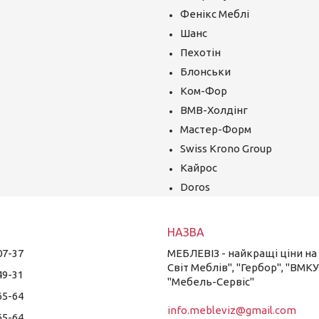
Фенікс Меблі
Шанс
Пехотін
Блонськи
Ком-Фор
ВМВ-Холдінг
Мастер-Форм
Swiss Krono Group
Кайрос
Doros
07-37
МЕБЛЕВІЗ - найкращі ціни на в
Світ Меблів", "Гербор", "ВМКУ
49-31
"Мебель-Сервіс"
65-64
info.mebleviz@gmail.com
65-64