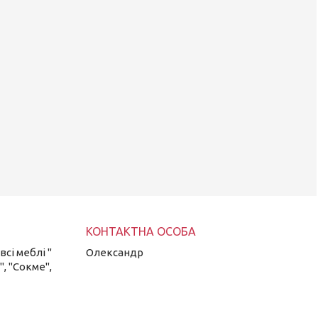
сі меблі "
Олександр
", "Сокме",