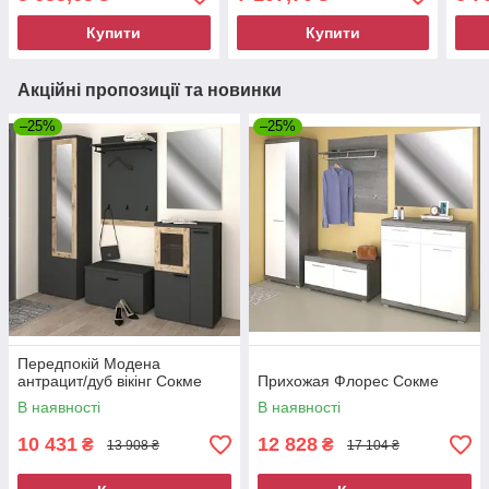
Купити
Купити
Акційні пропозиції та новинки
–25%
–25%
Передпокій Модена
антрацит/дуб вікінг Сокме
Прихожая Флорес Сокме
В наявності
В наявності
10 431
12 828
₴
₴
13 908 ₴
17 104 ₴