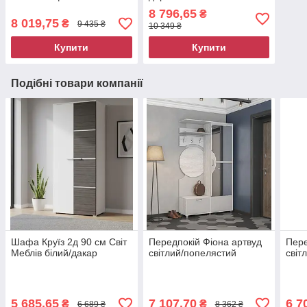
8 796,65
₴
8 019,75
₴
9 435 ₴
10 349 ₴
Купити
Купити
Подібні товари компанії
Шафа Круїз 2д 90 см Світ
Передпокій Фіона артвуд
Пере
Меблів білий/дакар
світлий/попелястий
світ
5 685,65
7 107,70
6 7
₴
₴
6 689 ₴
8 362 ₴