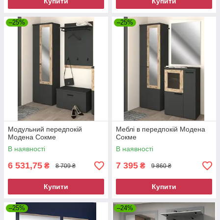
Купити
Купити
–25%
–25%
Модульний передпокій
Меблі в передпокій Модена
Модена Сокме
Сокме
В наявності
В наявності
6 531,75
7 395
₴
₴
8 709 ₴
9 860 ₴
Купити
Купити
–25%
–24%