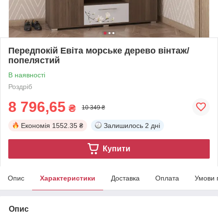
Передпокій Евіта морське дерево вінтаж/
попелястий
В наявності
Роздріб
8 796,65
₴
10 349 ₴
Економія
1552.35 ₴
Залишилось
2 дні
Купити
Опис
Характеристики
Доставка
Оплата
Умови 
Опис