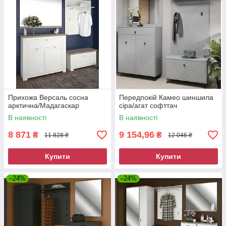
Прихожа Версаль сосна
Передпокій Камео шиншила
арктична/Мадагаскар
сіра/агат софттач
В наявності
В наявності
8 871
9 154,96
₴
₴
11 828 ₴
12 046 ₴
Купити
Купити
–24%
–24%