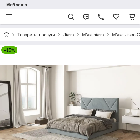
Меблевіз
Товари та послуги
Ліжка
М'які ліжка
М'яке ліжко С
–15%