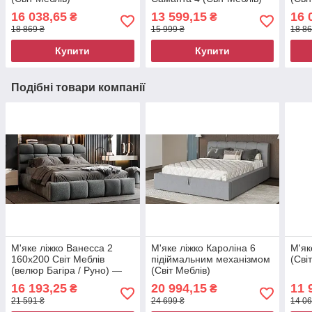
16 038,65
13 599,15
16 
₴
₴
18 869 ₴
15 999 ₴
18 86
Купити
Купити
Подібні товари компанії
М'яке ліжко Ванесса 2
М'яке ліжко Кароліна 6
М'як
160х200 Світ Меблів
підіймальним механізмом
(Сві
(велюр Багіра / Руно) —
(Світ Меблів)
Двоспальне ліжко на
16 193,25
20 994,15
11 
₴
₴
каркасі або з нішею
21 591 ₴
24 699 ₴
14 06