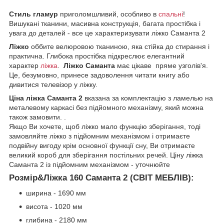
Стиль гламур
приголомшливий, особливо в
спальні
!
Вишукані тканини, масивна конструкція, багата простібка і
увага до деталей - все це характеризувати ліжко Саманта 2
Ліжко
оббите велюровою тканиною, яка стійка до стирання і
практична. Глибока простібка підкреслює елегантний
характер
ліжка
.
Ліжко Саманта
має цікаве пряме узголів'я.
Це, безумовно, принесе задоволення читати книгу або
дивитися телевізор у ліжку.
Ціна ліжка Саманта 2
вказана за комплектацію з ламелью на
металевому каркасі без підйомного механізму, який можна
також замовити. .
Якщо Ви хочете, щоб ліжко мало функцію зберігання, тоді
замовляйте ліжко з підйомним механізмом і отримаєте
подвійну вигоду крім основної функції сну, Ви отримаєте
великий короб для зберігання постільних речей. Ціну ліжка
Саманта 2 із підйомним механізмом - уточнюйте
Розмір&Ліжка 160 Саманта 2 (СВІТ МЕБЛІВ):
ширина - 1690 мм
висота - 1020 мм
глибина - 2180 мм