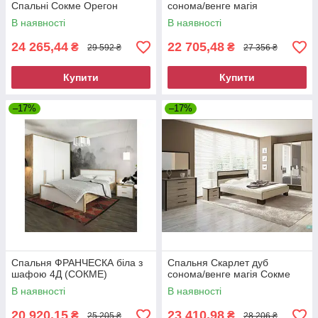
Спальні Сокме Орегон
сонома/венге магія
В наявності
В наявності
24 265,44
22 705,48
₴
₴
29 592 ₴
27 356 ₴
Купити
Купити
–17%
–17%
Спальня ФРАНЧЕСКА біла з
Спальня Скарлет дуб
шафою 4Д (СОКМЕ)
сонома/венге магія Сокме
В наявності
В наявності
20 920,15
23 410,98
₴
₴
25 205 ₴
28 206 ₴