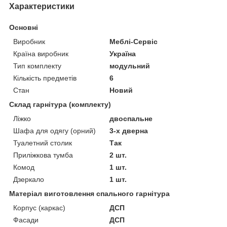
Характеристики
Основні
Виробник
Меблі-Сервіс
Країна виробник
Україна
Тип комплекту
модульний
Кількість предметів
6
Стан
Новий
Склад гарнітура (комплекту)
Ліжко
двоспальне
Шафа для одягу (орний)
3-х дверна
Туалетний столик
Так
Приліжкова тумба
2 шт.
Комод
1 шт.
Дзеркало
1 шт.
Матеріал виготовлення спального гарнітура
Корпус (каркас)
ДСП
Фасади
ДСП