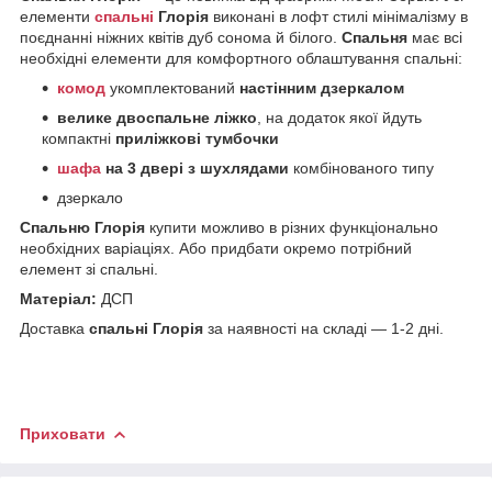
елементи
спальні
Глорія
виконані в лофт стилі мінімалізму в
поєднанні ніжних квітів дуб сонома й білого.
Спальня
має всі
необхідні елементи для комфортного облаштування спальні:
комод
укомплектований
настінним дзеркалом
велике двоспальне ліжко
, на додаток якої йдуть
компактні
приліжкові тумбочки
шафа
на 3 двері з шухлядами
комбінованого типу
дзеркало
Спальню Глорія
купити можливо в різних функціонально
необхідних варіаціях. Або придбати окремо потрібний
елемент зі спальні.
Матеріал:
ДСП
Доставка
спальні Глорія
за наявності на складі — 1-2 дні.
Приховати