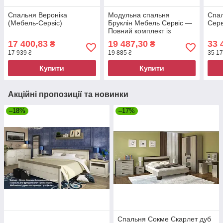
Спальня Вероніка
Модульна спальня
Спал
(Мебель-Сервіс)
Бруклін Мебель Сервіс —
Серв
Повний комплект із
шафою 2Д2Ш
17 400,83
19 487,30
33 
₴
₴
17 939 ₴
19 885 ₴
35 17
Купити
Купити
Акційні пропозиції та новинки
–18%
–17%
Спальня Сокме Скарлет дуб