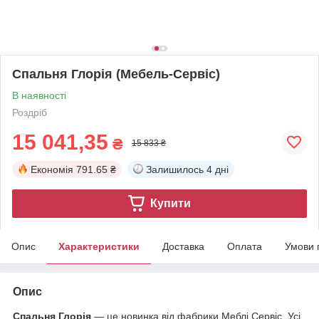
Спальня Глорія (Мебель-Сервіс)
В наявності
Роздріб
15 041,35
₴
15 833 ₴
Економія
791.65 ₴
Залишилось
4 дні
Купити
Опис
Характеристики
Доставка
Оплата
Умови 
Опис
Спальня Глорія
— це новинка від фабрики Меблі Сервіс. Усі