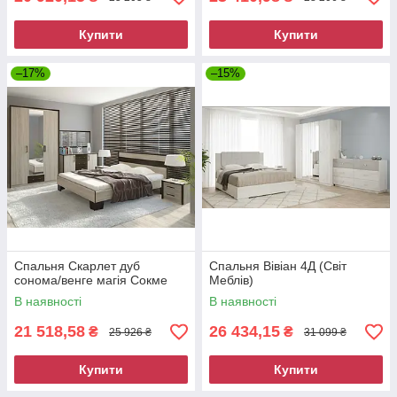
Купити
Купити
–17%
–15%
Спальня Скарлет дуб
Спальня Вівіан 4Д (Світ
сонома/венге магія Сокме
Меблів)
В наявності
В наявності
21 518,58
26 434,15
₴
₴
25 926 ₴
31 099 ₴
Купити
Купити