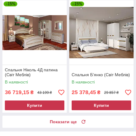
–15%
–15%
Спальня Ніколь 4Д патина
(Світ Меблів)
Спальня Б'янко (Світ Меблів)
В наявності
В наявності
36 719,15
25 378,45
₴
₴
43 199 ₴
29 857 ₴
Купити
Купити
Показати ще