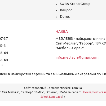
Swiss Krono Group
Кайрос
Doros
07-37
МЕБЛЕВІЗ - найкращі ціни на в
Світ Меблів", "Гербор", "ВМКУ
49-31
"Мебель-Сервіс"
65-64
info.mebleviz@gmail.com
65-64
am
ені в найкоротші терміни та з мінімальними витратами по Києв
Сайт створений на маркетплейсі
Prom.ua
МЕБЛЕВІЗ - найкращі ціни на всі меблі " Світ Меблів", "Гербор", "ВМКУ", "Сокме", "Мебель-Сервіс" |
Поскаржитися н
Select Language
▼