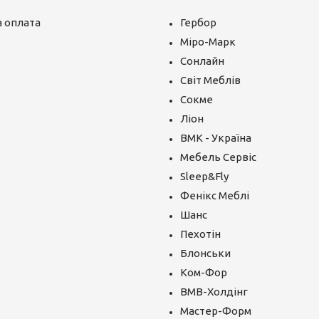
 оплата
Гербор
Міро-Марк
Сонлайн
Світ Меблів
Сокме
Ліон
ВМК - Україна
Мебель Сервіс
Sleep&Fly
Фенікс Меблі
Шанс
Пехотін
Блонськи
Ком-Фор
ВМВ-Холдінг
Мастер-Форм