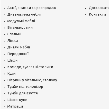
Акції, знижки та розпродаж
Доставката
Дивани, мякі меблі
Контакти
Модульні меблі
Вітальні, стіни
Спальні
Ліжка
Дитячі меблі
Передпокої
Шафи
Комоди, туалетні столики
Кухні
Вітрини у вітальню, столову
Тумби під телевізор
Тумби для взуття
Шафи-купе
Матраци