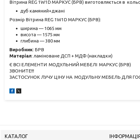
Вітрина REG 1W1D МАРКУС (БРВ) виготовляється в кольо
дуб камяний+джані
Розмір Вітрина REG 1W1D МАРКУС (БРВ):
ширина — 1065 мм
висота — 1575 мм
глибина — 380 мм
Виробник
: БРВ
Матеріал
: ламіноване ДСП + МДФ (накладки)
Є ВСІ ЕЛЕМЕНТИ МОДУЛЬНИЙ МЕБЕЛІ МАРКУС (БРВ)
ЗВОНИТЕ!!!
ЗАСТОСУНОК ЛУЧУ ЦІНУ НА МОДУЛЬНУ МЕБЕЛЬ ДЛЯ ГОС
КАТАЛОГ
ІНФОРМАЦІ