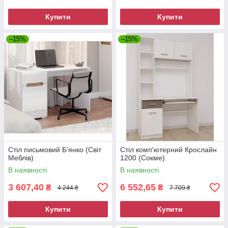
Купити
Купити
–15%
–15%
Стіл письмовий Б'янко (Світ
Стіл комп'ютерний Крослайн
Меблів)
1200 (Сокме)
В наявності
В наявності
3 607,40
6 552,65
₴
₴
4 244 ₴
7 709 ₴
Купити
Купити