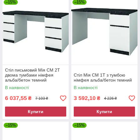
–15%
–15%
Стіл письмовий Мія СМ 2Т
двома тумбами німфея
Стіл Мія СМ 1Т з тумбою
альба/бетон темний
німфея альба/бетон темний
В наявності
В наявності
6 037,55
3 592,10
₴
₴
7 103 ₴
4 226 ₴
Купити
Купити
–15%
–15%