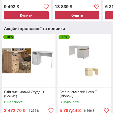
9 492
13 839
6 2
₴
₴
Купити
Купити
Акційні пропозиції та новинки
–18%
–16%
Стіл письмовий Студент
Стіл письмовий Letis T1
(Сокме)
(Blonski)
В наявності
В наявності
3 472,70
5 767,44
₴
₴
4 235 ₴
6 866 ₴