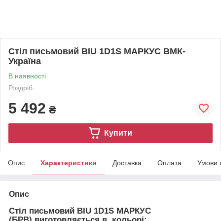
Стіл письмовий BIU 1D1S МАРКУС ВМК-
Україна
В наявності
Роздріб
5 492
₴
Купити
Опис
Характеристики
Доставка
Оплата
Умови 
Опис
Стіл письмовий BIU 1D1S МАРКУС
(БРВ) виготовляється в кольорі: