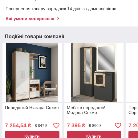
Повернення товару впродовж 14 днів за домовленістю
Всі умови повернення
Подібні товари компанії
Передпокій Ніагара Сокме
Меблі в передпокій
Пере
Модена Сокме
Серві
7 254,54
7 395
7 2
₴
₴
8 847 ₴
9 860 ₴
Купити
Купити