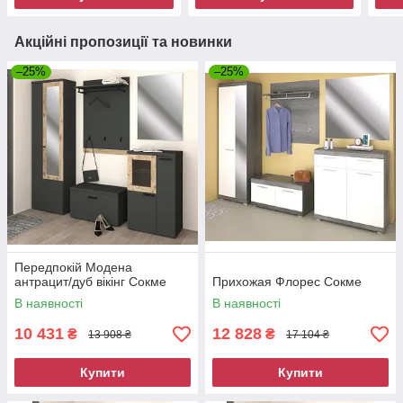
Акційні пропозиції та новинки
–25%
–25%
Передпокій Модена
антрацит/дуб вікінг Сокме
Прихожая Флорес Сокме
В наявності
В наявності
10 431
12 828
₴
₴
13 908 ₴
17 104 ₴
Купити
Купити