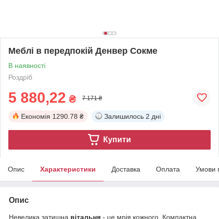
Меблі в передпокій Денвер Сокме
В наявності
Роздріб
5 880,22
₴
7 171 ₴
Економія
1290.78 ₴
Залишилось
2 дні
Купити
Опис
Характеристики
Доставка
Оплата
Умови 
Опис
Невелика затишна
вітальня
- це мрія кожного. Компактна