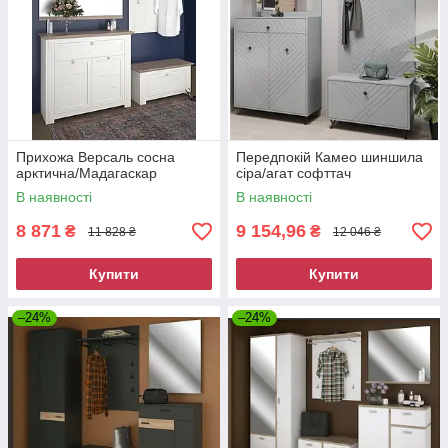
Прихожа Версаль сосна
Передпокій Камео шиншила
арктична/Мадагаскар
сіра/агат софттач
В наявності
В наявності
8 871
9 154,96
₴
₴
11 828 ₴
12 046 ₴
Купити
Купити
–24%
–24%