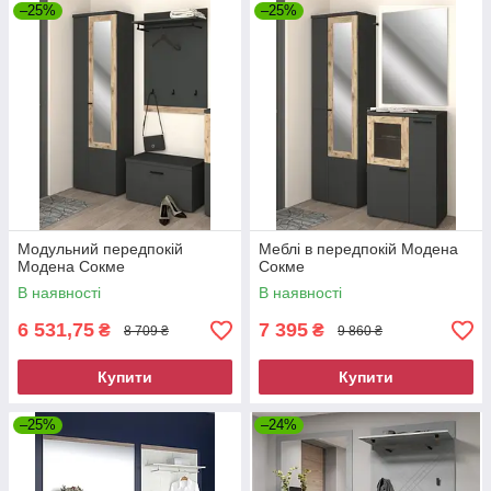
–25%
–25%
Модульний передпокій
Меблі в передпокій Модена
Модена Сокме
Сокме
В наявності
В наявності
6 531,75
7 395
₴
₴
8 709 ₴
9 860 ₴
Купити
Купити
–25%
–24%