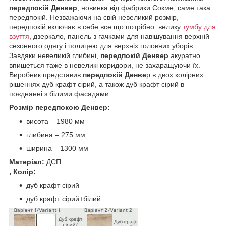
передпокій Денвер
, новинка від фабрики Сокме, саме така
передпокій. Незважаючи на свій невеликий розмір,
передпокій включає в себе все що потрібно: велику
тумбу для
взуття
, дзеркало, панель з гачками для навішування верхній
сезонного одягу і полицею для верхніх головних уборів.
Завдяки невеликій глибині,
передпокій Денвер
акуратно
впишеться таже в невеликі коридори, не захаращуючи їх.
Виробник представив
передпокій Денве
р в двох колірних
рішеннях дуб крафт сірий, а також дуб крафт сірий в
поєднанні з білими фасадами.
Розмір передпокою Денвер:
висота – 1980 мм
глибина – 275 мм
ширина – 1300 мм
Матеріал:
ДСП
, Колір:
дуб крафт сірий
дуб крафт сірий+білий