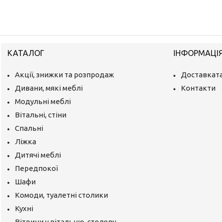
КАТАЛОГ
ІНФОРМАЦІ
Акції, знижки та розпродаж
Доставката
Дивани, мякі меблі
Контакти
Модульні меблі
Вітальні, стіни
Спальні
Ліжка
Дитячі меблі
Передпокої
Шафи
Комоди, туалетні столики
Кухні
Вітрини у вітальню, столову