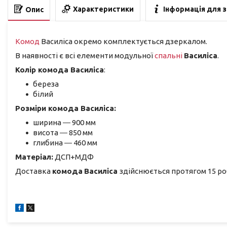
Характеристики
Інформація для 
Опис
Комод
Василіса окремо комплектується дзеркалом.
В наявності є всі елементи модульної
спальні
Василіса
.
Колір
комода
Василіса
:
береза
білий
Розміри
комода
Василіса:
ширина ― 900 мм
висота ― 850 мм
глибина ― 460 мм
Матеріал:
ДСП+МДФ
Доставка
комода
Василіса
здійснюється протягом 15 ро