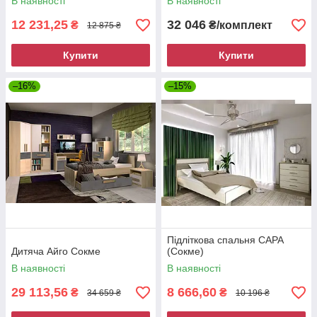
В наявності
В наявності
12 231,25
32 046
₴
₴/комплект
12 875 ₴
Купити
Купити
–16%
–15%
Підліткова спальня САРА
Дитяча Айго Сокме
(Сокме)
В наявності
В наявності
29 113,56
8 666,60
₴
₴
34 659 ₴
10 196 ₴