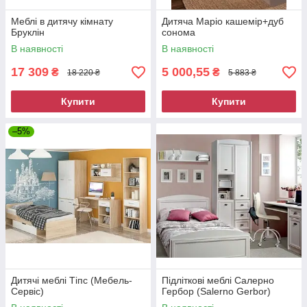
Меблі в дитячу кімнату
Дитяча Маріо кашемір+дуб
Бруклін
сонома
В наявності
В наявності
17 309
5 000,55
₴
₴
18 220 ₴
5 883 ₴
Купити
Купити
–5%
Дитячі меблі Тіпс (Мебель-
Підліткові меблі Салерно
Сервіс)
Гербор (Salerno Gerbor)