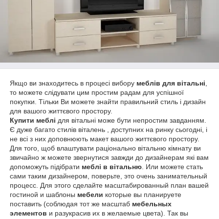
Якщо ви знаходитесь в процесі вибору
меблів для вітальні
,
то можете слідувати цим простим радам для успішної
покупки. Тільки Ви можете знайти правильний стиль і дизайн
для вашого життєвого простору.
Купити меблі
для вітальні може бути непростим завданням.
Є дуже багато стилів віталень , доступних на ринку сьогодні, і
не всі з них доповнюють макет вашого життєвого простору.
Для того, щоб влаштувати раціонально вітальню кімнату ви
звичайно ж можете звернутися завжди до дизайнерам які вам
допоможуть підібрати
меблі в вітальню
. Или можете стать
сами таким дизайнером, поверьте, это очень занимательный
процесс. Для этого сделайте масштабированный план вашей
гостиной и шаблоны
мебели
которые вы планируете
поставить (соблюдая тот же масштаб
мебельных
элементов
и разукрасив их в желаемые цвета). Так вы