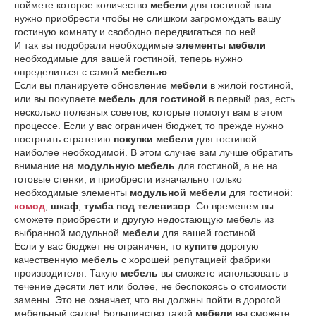
поймете которое количество
мебели
для гостиной вам
нужно приобрести чтобы не слишком загромождать вашу
гостиную комнату и свободно передвигаться по ней.
И так вы подобрали необходимые
элементы мебели
необходимые для вашей гостиной, теперь нужно
определиться с самой
мебелью
.
Если вы планируете обновление
мебели
в жилой гостиной,
или вы покупаете
мебель для гостиной
в первый раз, есть
несколько полезных советов, которые помогут вам в этом
процессе. Если у вас ограничен бюджет, то прежде нужно
построить стратегию
покупки мебели
для гостиной
наиболее необходимой. В этом случае вам лучше обратить
внимание на
модульную мебель
для гостиной, а не на
готовые стенки, и приобрести изначально только
необходимые элементы
модульной мебели
для гостиной:
комод
,
шкаф
,
тумба под телевизор
. Со временем вы
сможете приобрести и другую недостающую мебель из
выбранной модульной
мебели
для вашей гостиной.
Если у вас бюджет не ограничен, то
купите
дорогую
качественную
мебель
с хорошей репутацией фабрики
производителя. Такую
мебель
вы сможете использовать в
течение десяти лет или более, не беспокоясь о стоимости
замены. Это не означает, что вы должны пойти в дорогой
мебельный салон! Большинство такой
мебели
вы сможете