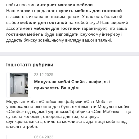
найти посетив
интернет магазин мебели
.
Наш магазин предлагает
купить мебель для гостиной
высокого качества по низким ценам. У нас есть большой
выбор
мебели для гостиной
на любой вкус! Наш широкий
ассортимент
мебели для гостиной
гарантирует, что ваша
гостиная мебель
буде відповідати існуючому інтер'єру і
додасть блиску зовнішньому вигляду вашої вітальні.
Інші статті рубрики
23.12.2025
Модульна меблі Спейс - шафи, які
прикрасять Ваш дім
Модульні меблі «Спейс» від фабрики «Світ Меблів» –
універсальне рішення для будь-якої кімнати Модульні меблі
«Спейс» від відомої української фабрики «Світ Меблів» — це
сучасна колекція, створена для тих, хто цінує
функціональність, стиль та можливість адаптації меблів під
власні потреби.
06.04.2023