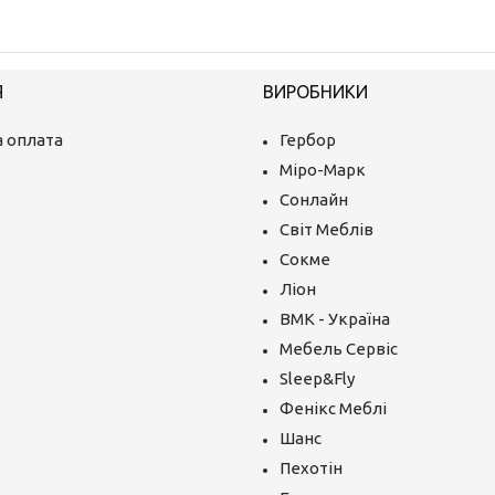
Я
ВИРОБНИКИ
 оплата
Гербор
Міро-Марк
Сонлайн
Світ Меблів
Сокме
Ліон
ВМК - Україна
Мебель Сервіс
Sleep&Fly
Фенікс Меблі
Шанс
Пехотін