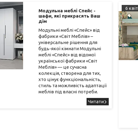
6 квіт
Модульна меблі Спейс -
шафи, які прикрасять Ваш
дім
Модульні меблі «Спейс» від
фабрики «Світ Меблів» –
універсальне рішення для
будь-якої кімнати Модульні
меблі «Спейс» від відомої
української фабрики «Світ
Меблів» — це сучасна
колекція, створена для тих,
хто цінує функціональність,
стиль та можливість адаптації
меблів під власні потреби.