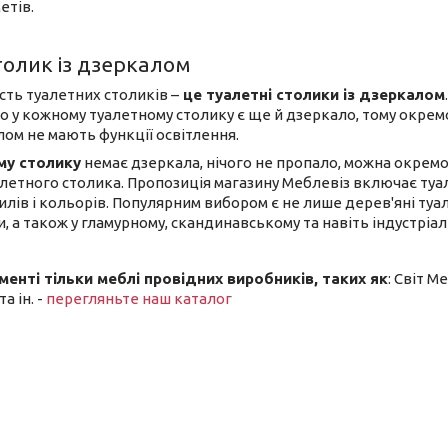
етів.
толик із дзеркалом
ть туалетних столиків –
це туалетні столики із дзеркалом
о у кожному туалетному столику є ще й дзеркало, тому окремо
лом не мають функції освітлення.
му столику
немає дзеркала, нічого не пропало, можна окрем
летного столика. Пропозиція магазину Меблевіз включає туале
тилів і кольорів. Популярним вибором є не лише дерев'яні туа
 а також у гламурному, скандинавському та навіть індустріал
енті тільки меблі провідних виробників, таких як
: Світ М
а ін. -
перегляньте наш каталог