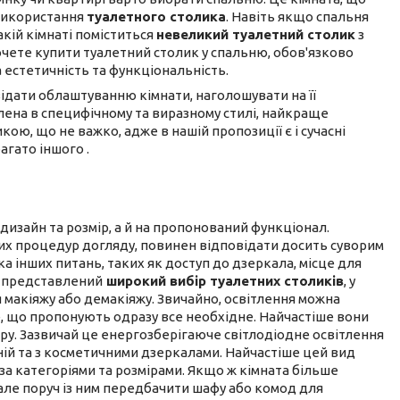
 використання
туалетного столика
. Навіть якщо спальня
акій кімнаті поміститься
невеликий туалетний столик
з
чете купити туалетний столик у спальню, обов'язково
а естетичність та функціональність.
дати облаштуванню кімнати, наголошувати на її
лена в специфічному та виразному стилі, найкраще
ою, що не важко, адже в нашій пропозиції є і сучасні
багато іншого .
 дизайн та розмір, а й на пропонований функціонал.
зних процедур догляду, повинен відповідати досить суворим
ка інших питань, таких як доступ до дзеркала, місце для
у представлений
широкий вибір туалетних столиків
, у
я макіяжу або демакіяжу. Звичайно, освітлення можна
е, що пропонують одразу все необхідне. Найчастіше вони
у. Зазвичай це енергозберігаюче світлодіодне освітлення
ій та з косметичними дзеркалами. Найчастіше цей вид
 категоріями та розмірами. Якщо ж кімната більше
але поруч із ним передбачити шафу або комод для