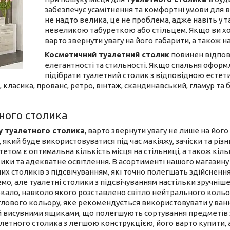
забезпечує усамітнення та комфортні умови для
не надто велика, це не проблема, адже навіть у т
невеликою табуреткою або стільцем. Якщо ви хо
варто звернути увагу на його габарити, а також н
Косметичний туалетний столик
повинен відпові
елегантності та стильності. Якщо спальня оформ
підібрати туалетний столик з відповідною естетик
, класика, прованс, ретро, ​​вінтаж, скандинавський, гламур та 
ного столика
у туалетного столика
, варто звернути увагу не лише на його
 який буде використовуватися під час макіяжу, зачіски та рі
тетом є оптимальна кількість місця на стільниці, а також кіль
ики та адекватне освітлення. В асортименті нашого магазин
них столиків з підсвічуванням, які точно полегшать здійсненн
о, але туалетні столики з підсвічуванням настільки зручніш
кало, навколо якого розставлено світло нейтрального кольор
тлового кольору, яке рекомендується використовувати у ванн
 висувними ящиками, що полегшують сортування предметів за
летного столика з легшою конструкцією, його варто купити, 