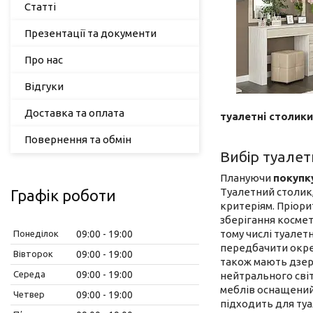
Статті
Презентації та документи
Про нас
Відгуки
Доставка та оплата
туалетні столики
Повернення та обмін
Вибір туалет
Плануючи
покупк
Туалетний столик,
Графік роботи
критеріям. Пріори
зберігання космет
тому числі туалет
Понеділок
09:00
19:00
передбачити окрем
Вівторок
09:00
19:00
також мають дзер
Середа
09:00
19:00
нейтрального сві
меблів оснащений
Четвер
09:00
19:00
підходить для туа