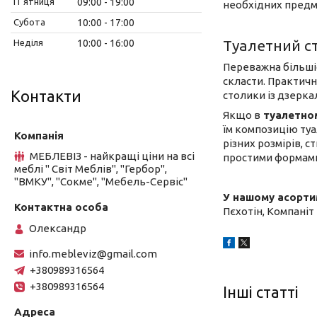
Пʼятниця
09:00
19:00
необхідних предм
Субота
10:00
17:00
Туалетний с
Неділя
10:00
16:00
Переважна більшіс
скласти. Практичн
Контакти
столики із дзерка
Якщо в
туалетно
їм композицію туа
різних розмірів, с
МЕБЛЕВІЗ - найкращі ціни на всі
простими формами,
меблі " Світ Меблів", "Гербор",
"ВМКУ", "Сокме", "Мебель-Сервіс"
У нашому асортим
Пєхотін, Компаніт т
Олександр
info.mebleviz@gmail.com
+380989316564
+380989316564
Інші статті