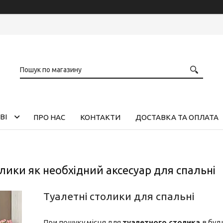
ВІ
ПРО НАС
КОНТАКТИ
ДОСТАВКА ТА ОПЛАТА
олики як необхідний аксесуар для спальні
Туалетні столики для спальні
При пошуку місця для
туалетного столика
в буд