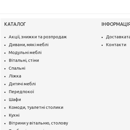
КАТАЛОГ
ІНФОРМАЦІ
Акції, знижки та розпродаж
Доставката
Дивани, мякі меблі
Контакти
Модульні меблі
Вітальні, стіни
Спальні
Ліжка
Дитячі меблі
Передпокої
Шафи
Комоди, туалетні столики
Кухні
Вітрини у вітальню, столову