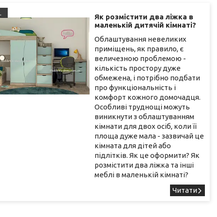
.
Як розмістити два ліжка в
маленькій дитячій кімнаті?
Облаштування невеликих
приміщень, як правило, є
величезною проблемою -
кількість простору дуже
обмежена, і потрібно подбати
про функціональність і
комфорт кожного домочадця.
Особливі труднощі можуть
виникнути з облаштуванням
кімнати для двох осіб, коли її
площа дуже мала - зазвичай це
кімната для дітей або
підлітків. Як це оформити? Як
розмістити два ліжка та інші
меблі в маленькій кімнаті?