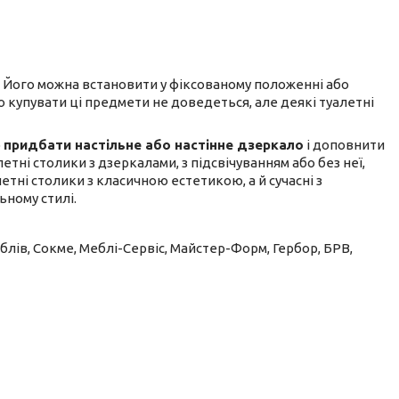
. Його можна встановити у фіксованому положенні або
 купувати ці предмети не доведеться, але деякі туалетні
о
придбати настільне або настінне дзеркало
і доповнити
тні столики з дзеркалами, з підсвічуванням або без неї,
летні столики з класичною естетикою, а й сучасні з
ьному стилі.
еблів, Сокме, Меблі-Сервіс, Майстер-Форм, Гербор, БРВ,