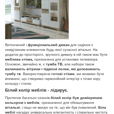
Витончений і
функціональний диван
для сидіння є
невід'ємним елементом будь-якої сучасної вітальні. На
додаток до просторого, зручного дивану в ній також має бути
меблева стінка,
призначена для установки телевізора.
Основою, звичайно ж, є
тумба ТВ,
але набори також
включають вітрини і підвісні полки, які доповнюють
тумбу тв
. Використовуючи
готові стінки
, ми можемо бути
впевнені, що створимо гармонійний інтер'єр з точки зору
кольору і стилю.
Білий колір меблів - лідирує.
Протягом багатьох сезонів
білий колір був домінуючим
кольором
в
меблів
, призначеної для облаштування
вітальні
, і ніщо не вказує на те, що він був повалений.
Біла
меблі
нагадує універсальну елегантність і стерильну чистоту.