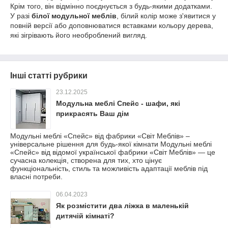
Крім того, він відмінно поєднується з будь-якими додатками.
У разі
білої модульної меблів
, білий колір може з'явитися у
повній версії або доповнюватися вставками кольору дерева,
які зігрівають його необроблений вигляд.
Інші статті рубрики
23.12.2025
Модульна меблі Спейс - шафи, які
прикрасять Ваш дім
Модульні меблі «Спейс» від фабрики «Світ Меблів» –
універсальне рішення для будь-якої кімнати Модульні меблі
«Спейс» від відомої української фабрики «Світ Меблів» — це
сучасна колекція, створена для тих, хто цінує
функціональність, стиль та можливість адаптації меблів під
власні потреби.
06.04.2023
Як розмістити два ліжка в маленькій
дитячій кімнаті?