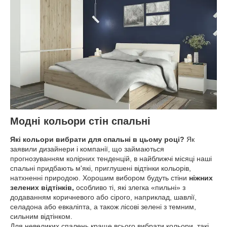
Модні кольори стін спальні
Які кольори вибрати для спальні в цьому році?
Як
заявили дизайнери і компанії, що займаються
прогнозуванням колірних тенденцій, в найближчі місяці наші
спальні придбають м'які, приглушені відтінки кольорів,
натхненні природою. Хорошим вибором будуть стіни
ніжних
зелених відтінків,
особливо ті, які злегка «пильні» з
додаванням коричневого або сірого, наприклад, шавлії,
селадона або евкаліпта, а також лісові зелені з темним,
сильним відтінком.
Для невеликих спалень краще всього вибрати кольори, такі