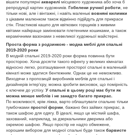
вішати популярні
акварелі
місцевого художника або хоча б
репродукції картин художників.
Гобелени ручної роботи
, не
тільки нові, але і вінтажні, і навіть маленькі
вовняні килимки
з цікавим малюнком також відмінно підійдуть для прикраси
стін. Пластикові кашпо для квіткових горщиків з живими
квітами найкраще замінювати плетеними кошиками, а також
керамічними вазонами з невеликої художньої майстерні.
Проста форма з родзинкою - модна меблі для спальні
2019-2020 роки
В модній спальні 2019-2020 роки форма повинна бути
просторою. Хоча досягти такого ефекту у великих кімнатах
відносно легко, розташування просторої спальні в маленькій
кімнаті може здатися бентежним. Однак це не неможливо.
Виходячи з пропозицій виробників меблів для спальні і
дизайнерів інтер'єру, можна зробити висновок, що помірність
є ключем до успіху.
У спальні в цьому році має бути як
можна менше меблів і не занадто багато прикрас.
По можливості, крім ліжка, варто облаштувати спальню тільки
тумбочками
простої форми
, бажано без зайвих прикрас, а
також шафою для одягу. В ідеалі, якщо це місткий шафа,
захований, наприклад, за дзеркальними дверима або
окремою шафою. Якщо простір не надто обмежене,
хорошим вибором для модної спальні буде також
барвисте