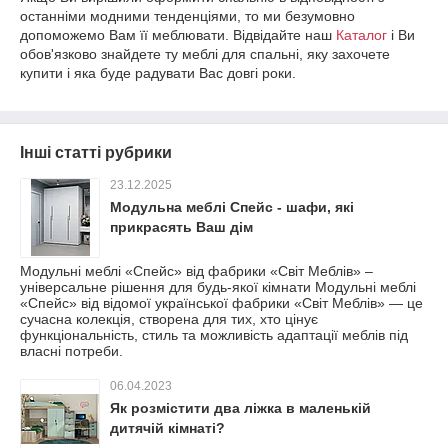
останніми модними тенденціями, то ми безумовно
допоможемо Вам її меблювати. Відвідайте наш
Каталог
і Ви
обов'язково знайдете ту меблі для спальні, яку захочете
купити і яка буде радувати Вас довгі роки.
Інші статті рубрики
23.12.2025
Модульна меблі Спейс - шафи, які
прикрасять Ваш дім
Модульні меблі «Спейс» від фабрики «Світ Меблів» –
універсальне рішення для будь-якої кімнати Модульні меблі
«Спейс» від відомої української фабрики «Світ Меблів» — це
сучасна колекція, створена для тих, хто цінує
функціональність, стиль та можливість адаптації меблів під
власні потреби.
06.04.2023
Як розмістити два ліжка в маленькій
дитячій кімнаті?