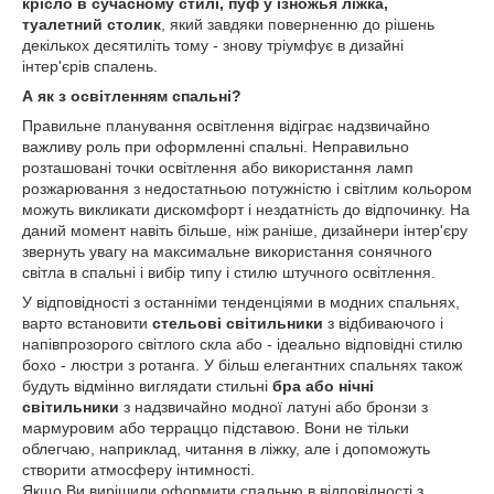
крісло в сучасному стилі, пуф у ізножья ліжка,
туалетний столик
, який завдяки поверненню до рішень
декількох десятиліть тому - знову тріумфує в дизайні
інтер'єрів спалень.
А як з освітленням спальні?
Правильне планування освітлення відіграє надзвичайно
важливу роль при оформленні спальні. Неправильно
розташовані точки освітлення або використання ламп
розжарювання з недостатньою потужністю і світлим кольором
можуть викликати дискомфорт і нездатність до відпочинку. На
даний момент навіть більше, ніж раніше, дизайнери інтер'єру
звернуть увагу на максимальне використання сонячного
світла в спальні і вибір типу і стилю штучного освітлення.
У відповідності з останніми тенденціями в модних спальнях,
варто встановити
стельові світильники
з відбиваючого і
напівпрозорого світлого скла або - ідеально відповідні стилю
бохо - люстри з ротанга. У більш елегантних спальнях також
будуть відмінно виглядати стильні
бра або нічні
світильники
з надзвичайно модної латуні або бронзи з
мармуровим або терраццо підставою. Вони не тільки
облегчаю, наприклад, читання в ліжку, але і допоможуть
створити атмосферу інтимності.
Якщо Ви вирішили оформити спальню в відповідності з