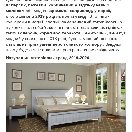
як
персик, бежевий, коричневий у відтінку кави з
молоком
або модна
карамель, наприклад, у версії,
оголошеної в 2019 році як пряний мед
. З теплими
кольорами в модній спальні
помаранчевий
також ідеально
підходить, але обов'язково в ніжних, ненав'язливих відтінках,
таких як
персик, корал або теракота
. Темно-синій, який був
модний у спальнях в 2018 році, буде замінений на злегка
світліше і приглушені версії синього кольору
. Завдяки
цьому буде легше створити простір, що сприяє відпочинку.
Натуральні матеріали - тренд 2019-2020