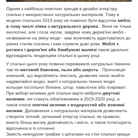
Одним з найбільш помітних трендів в дизайні інтер'єру
спальні є використання натуральних матеріалів. Тому в
модних спальнях 2019 року не повинно бути відсутнім
меблі,
в тому числі ліжка з натурального дерева
. Вони не тільки
екологічні, але і поза часом, завдяки чому дерев'яні меблі -
незважаючи на зміну моди - має можливість адаптуватися до
різних стилів спалень і нам служити довгі роки.
Меблі з
ротанга і дерев'яні або бамбукові жалюзі
також ідеально
відповідають тенденціям спальні в цьому році .
У спальні цього року повинні переважати натуральні тканини,
такі як
матовий бавовна, льон або шерсть
. Пропозиція
компаній, що виробляють текстиль, дозволяє легко знайти
надзвичайно модні, зшиті з натуральних тканин модні
кольори постільної білизни, штор, наволочок або покривал.
При виборі килимка для спальні варто вибрати
джутові
килимки
, які стануть обов'язковими в 2019-2020 році, а
також плоскі
плетені килими з водоростей або вовняні
килими
. Доповнення з натуральних матеріалів дозволяють
створити теплий, затишний інтер'єр спальні, як правило,
мають більш високу довговічність і якість, а також полегшують
відпочинок в їх оточенні.
Замість немодною графіки з цитатами на стіні спальні краще