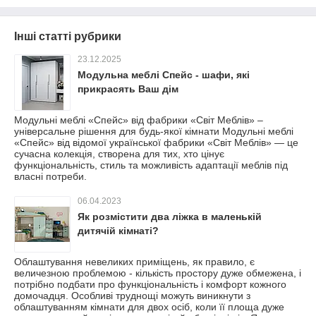
Інші статті рубрики
23.12.2025
Модульна меблі Спейс - шафи, які
прикрасять Ваш дім
Модульні меблі «Спейс» від фабрики «Світ Меблів» –
універсальне рішення для будь-якої кімнати Модульні меблі
«Спейс» від відомої української фабрики «Світ Меблів» — це
сучасна колекція, створена для тих, хто цінує
функціональність, стиль та можливість адаптації меблів під
власні потреби.
06.04.2023
Як розмістити два ліжка в маленькій
дитячій кімнаті?
Облаштування невеликих приміщень, як правило, є
величезною проблемою - кількість простору дуже обмежена, і
потрібно подбати про функціональність і комфорт кожного
домочадця. Особливі труднощі можуть виникнути з
облаштуванням кімнати для двох осіб, коли її площа дуже