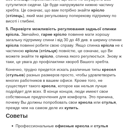
сутулитися сидячи. Це буде напружувати нижню частину
хребта. Це означає, що вам потрібно знайти
крісло
(
стілець
), який має регульовану поперекову підтримку по
висоті і глибині.
5. Перевірте можливість регулювання задньої спинки
крісла.
Звичайно,
гарне крісло
повинне мати хорошу
загальну підтримку спини і від 30 до 48 див. в ширину спинки
крісла
повинні робити свою справу. Якщо спинка
крісла
не є
частиною
крісла
(
стільця
) повністю, це означає, що Ви
можете знайти те
крісло
, спинка якого регулюється. Знову ж
таки, це увага до профілактики хвороб Вашого хребта.
Конечно, трудно придется искать различные типы
кресел
(
стульев
) разных размеров просто, чтобы удовлетворить
многих работников в вашем офисе. Кроме того, не
существует такого
кресла
, которое как нельзя лучше
подойдет для всех. В конце концов, люди имеют свои
собственные предпочтения для комфорта. Это причина,
почему Вы должны попробовать свои
кресла
или
стулья
,
прежде чем на самом деле их
купить
.
Советы
Профессиональные
офисные кресла
и
стулья