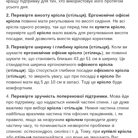
кращу підтримку для тих, хто використовує його протягом
усього дня.
2. Перевірте висоту крісла (стільця).
Ергономічні офісні
крісла
повинні мати регульоване по висоті сидіння. Не всі
крісла одного розміру, так що перед тим як
купити крісло
,
перевірте щоб
крісло
мало важіль для регулювання висоти
посадки, який дозволить внести відповідні корективи.
3. Перевірте ширину і глибину крісла (стільця).
Коли ви
шукаєте
ергономічне офісне крісло
(
стілець
), ви повинні
шукати те, що становить близько 43 до 51 см в ширину. Це
стандартна ширина ергономічного
офісного крісла
(
стільця
). Що стосується глибини посадки
офісного крісла
(
стільця
), то зверніть увагу, що при посадці в
крісло
Ви
повинні мати від 5 до 10 см в запасі. Тоді це
крісло
буде
комфортним.
4.
Перевірте зручність поперекової підтримки.
Мова йде
про підтримку, що надається нижній частині спини, і це дуже
важливо при виборі
крісла
і
стільців
. Нижня частина спини
найбільш вразлива частина тіла офісних працівників, і, як
правило, якщо за незручним
кріслом
проводити довгу
частину часу, то починаються незворотні проблеми зі
спиною: остеохондроз, сколіоз і т. д. Тому, при
купівлі крісла
або
стільця
переконайтеся, що вони не змушують Вас