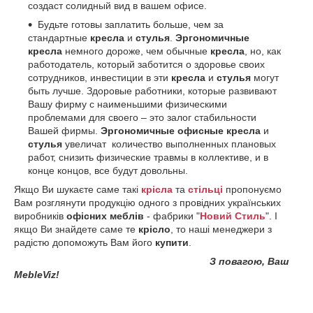
создаст солидный вид в вашем офисе.
Будьте готовы заплатить больше, чем за
стандартные
кресла
и
стулья
.
Эргономичные
кресла
немного дороже, чем обычные
кресла
, но, как
работодатель, который заботится о здоровье своих
сотрудников, инвестиции в эти
кресла
и
стулья
могут
быть лучше. Здоровые работники, которые развивают
Вашу фирму с наименьшими физическими
проблемами для своего – это залог стабильности
Вашей фирмы.
Эргономичные офисные кресла
и
стулья
увеличат количество выполненных плановых
работ, снизить физические травмы в коллективе, и в
конце концов, все будут довольны.
Якщо Ви шукаєте саме такі
крісла
та
стільці
пропонуємо
Вам розглянути продукцію одного з провідних українських
виробників
офісних меблів
- фабрики "
Новий Стиль
". І
якщо Ви знайдете саме те
крісло
, то наші менеджери з
радістю допоможуть Вам його
купити
.
З повагою, Ваш
MebleViz!