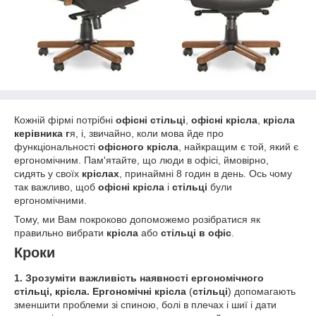
Кожній фірмі потрібні
офісні стільці
,
офісні крісла
,
крісла
керівника г
я, і, звичайно, коли мова йде про
функціональності
офісного крісла
, найкращим є той, який є
ергономічним. Пам'ятайте, що люди в офісі, ймовірно,
сидять у своїх
кріслах
, принаймні 8 годин в день. Ось чому
так важливо, щоб
офісні крісла
і
стільці
були
ергономічними.
Тому, ми Вам покроково допоможемо розібратися як
правильно вибрати
крісла
або
стільці в офіс
.
Кроки
1. Зрозуміти важливість наявності ергономічного
стільці, крісла.
Ергономічні крісла
(
стільці
) допомагають
зменшити проблеми зі спиною, болі в плечах і шиї і дати